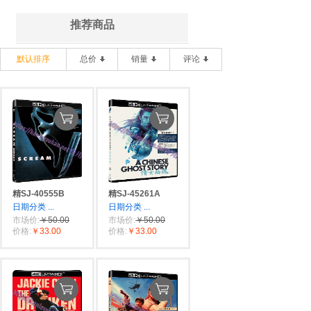
推荐商品
默认排序
总价
销量
评论
精SJ-40555B
精SJ-45261A
日期分类
...
日期分类
...
市场价:
￥50.00
市场价:
￥50.00
价格:
￥33.00
价格:
￥33.00