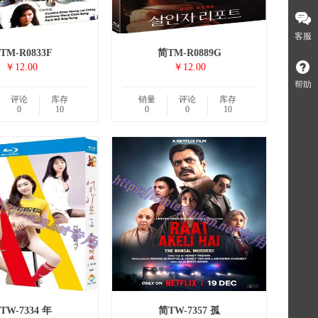
客服
TM-R0833F
简TM-R0889G
￥12.00
￥12.00
帮助
评论
库存
销量
评论
库存
0
10
0
0
10
TW-7334 年
简TW-7357 孤