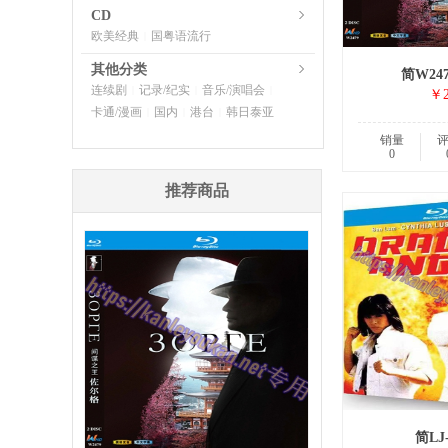
CD
欧美经典
国粤语流行
|
其他分类
简W24
连续剧
记录/纪实
音乐/演唱会
|
|
|
￥2
卡通/漫画
国内
港台
韩日泰亚
|
|
|
销量
0
推荐商品
简LJ-