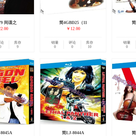
79 间谍之
简4GBD25（11
简
2.00
￥12.00
评论
库存
销量
评论
库存
销量
0
9
0
0
10
0
8045A
简LJ-8044A
简