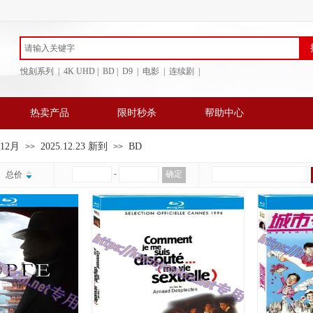
悅刻系列 | 4K UHD | BD
| D9 | 电影 | 连续剧 |
热卖产品
限时秒杀
帮助中心
年12月
2025.12.23 新到
BD
>>
>>
￥
-
确定
总价