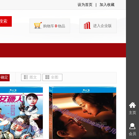
设为首页
|
加入收藏
搜索
进入企业版
购物车
0
物品
确定
图文
全图
主页
会员