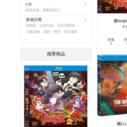
CD
欧美经典
国粤语流行
|
其他分类
简W46
连续剧
记录/纪实
音乐/演唱会
|
|
|
￥1
卡通/漫画
国内
港台
韩日泰亚
|
|
|
销量
0
推荐商品
简LG-