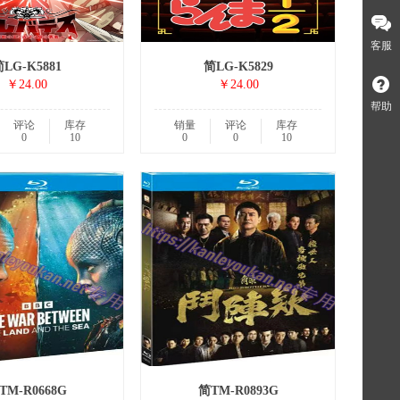
客服
LG-K5881
简LG-K5829
￥24.00
￥24.00
帮助
评论
库存
销量
评论
库存
0
10
0
0
10
TM-R0668G
简TM-R0893G