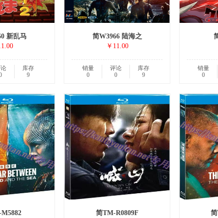
60 新乱马
简W3966 陆海之
简
1.00
￥11.00
评论
库存
销量
评论
库存
销量
0
9
0
0
9
0
M5882
简TM-R0809F
简