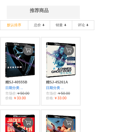
推荐商品
默认排序
总价
销量
评论
精SJ-40555B
精SJ-45261A
日期分类
...
日期分类
...
市场价:
￥50.00
市场价:
￥50.00
价格:
￥33.00
价格:
￥33.00