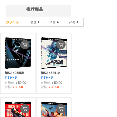
推荐商品
默认排序
总价
销量
评论
精SJ-40555B
精SJ-45261A
日期分类
...
日期分类
...
市场价:
￥50.00
市场价:
￥50.00
价格:
￥33.00
价格:
￥33.00