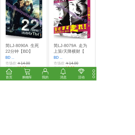
简LJ-8090A
生死
简LJ-8079A
走为
22分钟【BD】
上策/天降横财【
BD
...
BD
...
市场价:
￥14.00
市场价:
￥14.00
价格:
￥12.00
价格:
￥12.00
首页
购物车
我的
消息
活动