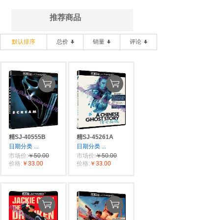
推荐商品
默认排序
总价
销量
评论
精SJ-40555B
精SJ-45261A
日期分类
...
日期分类
...
市场价:
￥50.00
市场价:
￥50.00
价格:
￥33.00
价格:
￥33.00