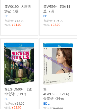
简W0190
大唐西
简W5994
韩国制
游记
1碟
造
2碟
BD
...
BD
...
市场价:
￥13.00
市场价:
￥26.00
价格:
￥11.00
价格:
￥22.00
简LG-D5904
七面
简
钟之谜（1BD）
4GBD25（1214）
金泰妍《时光
BD
...
市场价:
￥14.00
BD
...
价格:
￥12.00
市场价:
￥28.00