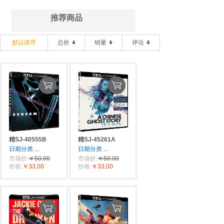
推荐商品
默认排序
总价
销量
评论
精SJ-40555B
精SJ-45261A
日期分类
...
日期分类
...
市场价:
￥50.00
市场价:
￥50.00
价格:
￥33.00
价格:
￥33.00