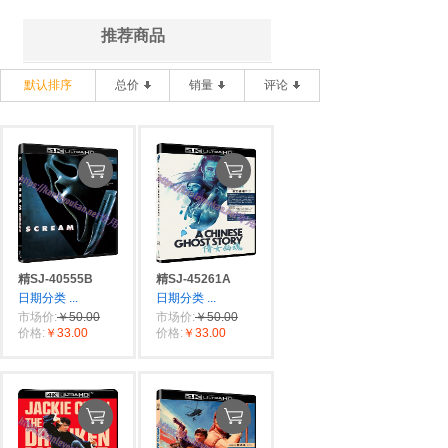
推荐商品
默认排序
总价
销量
评论
精SJ-40555B
精SJ-45261A
日期分类
...
日期分类
...
市场价:
￥50.00
市场价:
￥50.00
价格:
￥33.00
价格:
￥33.00