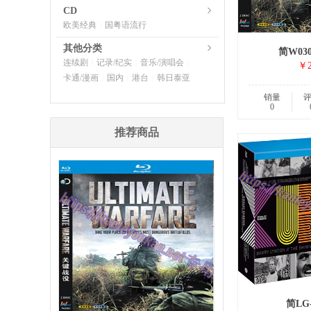
CD
欧美经典
国粤语流行
|
其他分类
简W03
连续剧
记录/纪实
音乐/演唱会
|
|
|
￥2
卡通/漫画
国内
港台
韩日泰亚
|
|
|
销量
0
推荐商品
简LG-