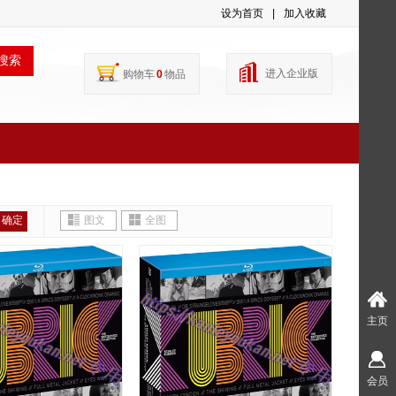
设为首页
|
加入收藏
搜索
进入企业版
购物车
0
物品
确定
图文
全图
主页
会员