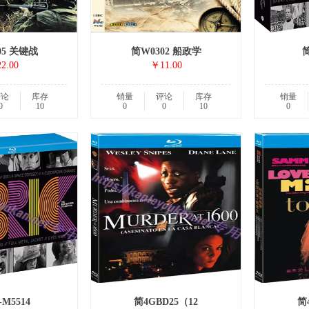
05 关键战
简W0302 船政学
简
2.00
￥11.00
评论
库存
销量
评论
库存
销量
0
10
0
0
10
0
M5514
简4GBD25（12
简