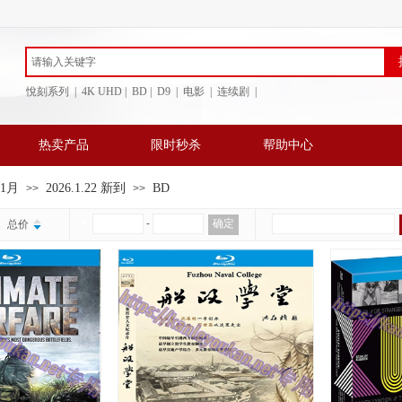
悅刻系列 | 4K UHD | BD
| D9 | 电影 | 连续剧 |
热卖产品
限时秒杀
帮助中心
年1月
2026.1.22 新到
BD
>>
>>
￥
-
确定
总价