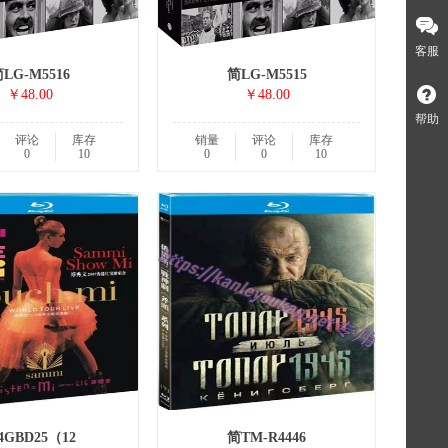
客服
LG-M5516
简LG-M5515
￥48.00
￥48.00
帮助
评论
库存
销量
评论
库存
0
10
0
0
10
4GBD25（12
简TM-R4446