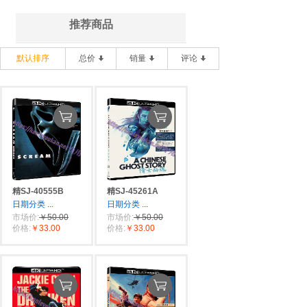
推荐商品
默认排序
总价
销量
评论
精SJ-40555B
精SJ-45261A
日期分类
...
日期分类
...
市场价:
￥50.00
市场价:
￥50.00
价格:
￥33.00
价格:
￥33.00