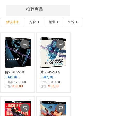
推荐商品
默认排序
总价
销量
评论
精SJ-40555B
精SJ-45261A
日期分类
...
日期分类
...
市场价:
￥50.00
市场价:
￥50.00
价格:
￥33.00
价格:
￥33.00