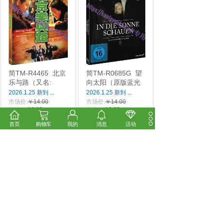
简TM-R4465
北京
简TM-R0685G
望
乐与路（又名:
向太阳（原版蓝光
2026.1.25 新到
...
2026.1.25 新到
...
市场价:
￥14.00
市场价:
￥14.00
价格:
￥12.00
价格:
￥12.00
首页
购物车
我的
消息
活动