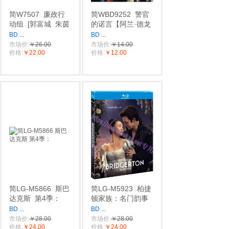
简W7507
廉政行
简WBD9252
警官
动组
[郭富城
朱茵
的诺言【阿兰·德龙
BD
...
BD
...
市场价:
￥26.00
市场价:
￥14.00
价格:
￥22.00
价格:
￥12.00
简LG-M5866
斯巴
简LG-M5923
柏捷
达克斯
第4季：
顿家族：名门韵事
BD
...
BD
...
市场价:
￥28.00
市场价:
￥28.00
价格:
￥24.00
价格:
￥24.00