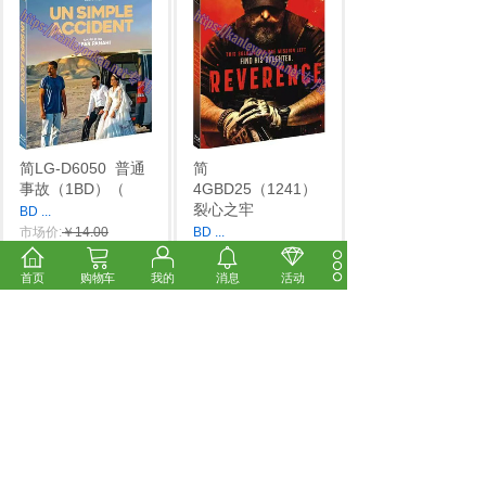
简LG-D6050
普通
简
事故（1BD）（
4GBD25（1241）
裂心之牢
BD
...
市场价:
￥14.00
BD
...
价格:
￥12.00
市场价:
￥14.00
价格:
￥12.00
首页
购物车
我的
消息
活动