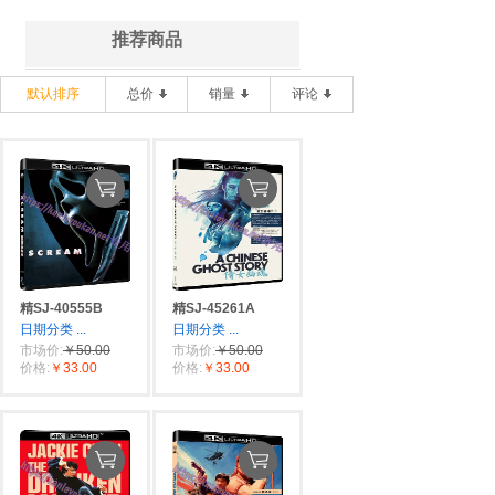
推荐商品
默认排序
总价
销量
评论
精SJ-40555B
精SJ-45261A
日期分类
...
日期分类
...
市场价:
￥50.00
市场价:
￥50.00
价格:
￥33.00
价格:
￥33.00