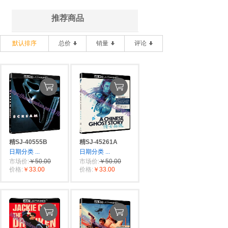
推荐商品
默认排序
总价
销量
评论
精SJ-40555B
精SJ-45261A
日期分类
...
日期分类
...
市场价:
￥50.00
市场价:
￥50.00
价格:
￥33.00
价格:
￥33.00