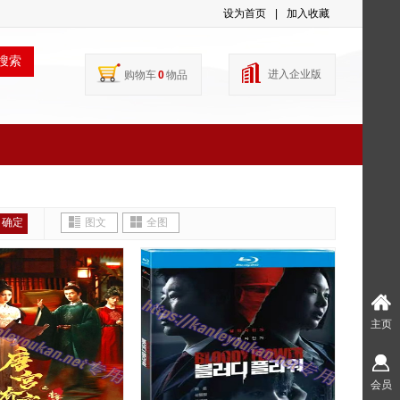
设为首页
|
加入收藏
搜索
进入企业版
购物车
0
物品
确定
图文
全图
主页
会员