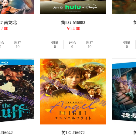
27 南龙北
简LG-M6082
简
2.00
￥24.00
评论
库存
销量
评论
库存
销量
0
10
0
0
10
0
D6042
简LG-D6072
简