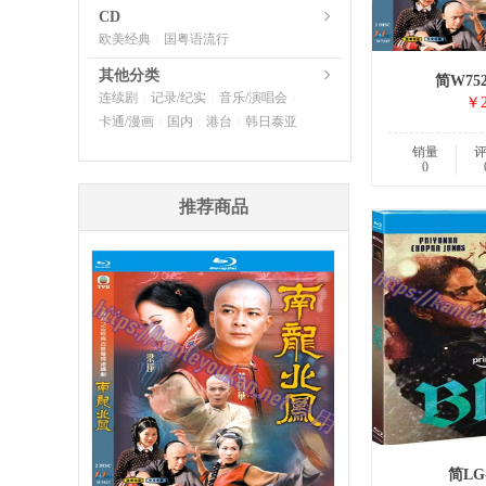
CD
欧美经典
国粤语流行
|
其他分类
简W75
连续剧
记录/纪实
音乐/演唱会
|
|
|
￥2
卡通/漫画
国内
港台
韩日泰亚
|
|
|
销量
0
推荐商品
简LG-