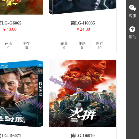
客服
LG-G6065
简LG-H6035
￥48.00
￥24.00
帮助
评论
库存
销量
评论
库存
0
10
0
0
10
LG-D6071
简LG-D6070