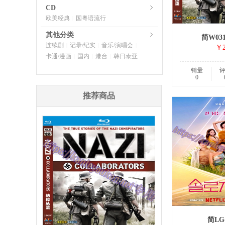
CD
欧美经典
国粤语流行
|
其他分类
简W03
连续剧
记录/纪实
音乐/演唱会
|
|
|
￥2
卡通/漫画
国内
港台
韩日泰亚
|
|
|
销量
0
推荐商品
简LG-