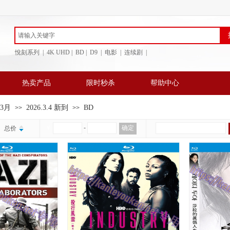
悅刻系列 | 4K UHD | BD
| D9 | 电影 | 连续剧 |
热卖产品
限时秒杀
帮助中心
年3月
2026.3.4 新到
BD
>>
>>
￥
-
确定
总价