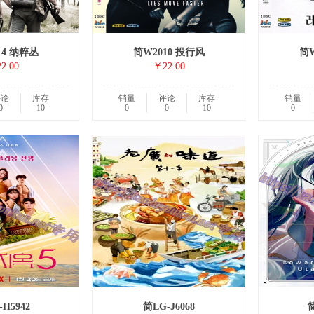
14 纳粹丛
简W2010 投行风
简W
2.00
￥22.00
评论
库存
销量
评论
库存
销量
0
10
0
0
10
0
H5942
简LG-J6068
简