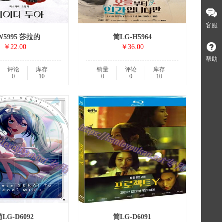
客服
5995 莎拉的
简LG-H5964
￥22.00
￥36.00
帮助
评论
库存
销量
评论
库存
0
10
0
0
10
LG-D6092
简LG-D6091