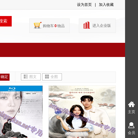
设为首页
|
加入收藏
搜索
进入企业版
购物车
0
物品
确定
图文
全图
主页
会员