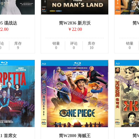
95 谍战达
简W2836 新月沃
简W
2.00
￥22.00
评论
库存
销量
评论
库存
销量
0
9
0
0
10
0
11 首席女
简W2800 海贼王
简W