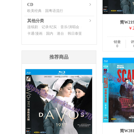
CD
欧美经典
国粤语流行
|
其他分类
简W21
连续剧
记录/纪实
音乐/演唱会
|
|
|
￥2
卡通/漫画
国内
港台
韩日泰亚
|
|
|
销量
0
推荐商品
简W28