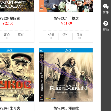
客服
2820 星际迷
简W0324 千禧之
￥22.00
￥11.00
帮助
评论
库存
销量
评论
库存
0
10
0
0
10
2264 朱可夫
简W2013 潘德拉