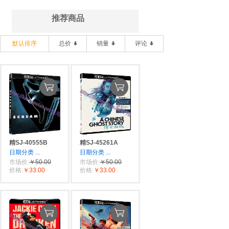
推荐商品
默认排序
总价
销量
评论
精SJ-40555B
精SJ-45261A
日期分类
...
日期分类
...
市场价:
￥50.00
市场价:
￥50.00
价格:
￥33.00
价格:
￥33.00