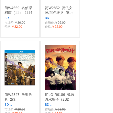
简W4669
名侦探
简W2852
复仇女
柯南（11）【114
神/黑色正义
第1+
BD
...
BD
...
市场价:
￥26.00
市场价:
￥26.00
价格:
￥22.00
价格:
￥22.00
简W2847
放射危
简LG-R6186
弹珠
机
2碟
汽水猴子（2BD
BD
...
BD
...
市场价:
￥26.00
市场价:
￥28.00