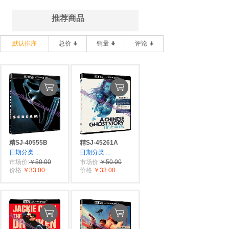
推荐商品
默认排序
总价
销量
评论
精SJ-40555B
精SJ-45261A
日期分类
...
日期分类
...
市场价:
￥50.00
市场价:
￥50.00
价格:
￥33.00
价格:
￥33.00