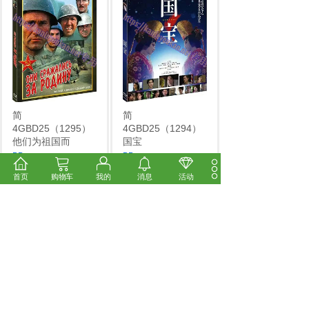
简
简
4GBD25（1295）
4GBD25（1294）
他们为祖国而
国宝
BD
...
BD
...
市场价:
￥14.00
市场价:
￥14.00
首页
购物车
我的
消息
活动
价格:
￥12.00
价格:
￥12.00