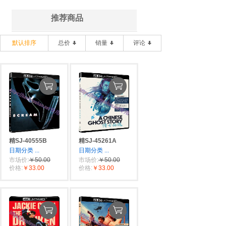
推荐商品
默认排序
总价
销量
评论
精SJ-40555B
精SJ-45261A
日期分类
...
日期分类
...
市场价:
￥50.00
市场价:
￥50.00
价格:
￥33.00
价格:
￥33.00