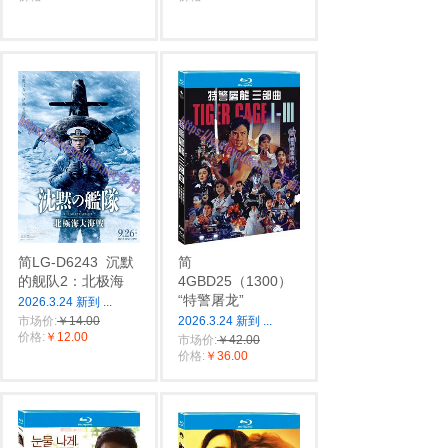
简LG-D6243
沉默
简
的舰队2：北极海
4GBD25（1300）
“特警屠龙”
2026.3.24 新到
...
市场价:
￥14.00
2026.3.24 新到
...
价格:
￥12.00
市场价:
￥42.00
价格:
￥36.00