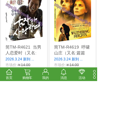
简TM-R4621
当男
简TM-R4619
呼啸
人恋爱时（又名:
山庄（又名:篇篇
2026.3.24 新到
...
2026.3.24 新到
...
市场价:
￥14.00
市场价:
￥14.00
价格:
￥12.00
价格:
￥12.00
首页
购物车
我的
消息
活动