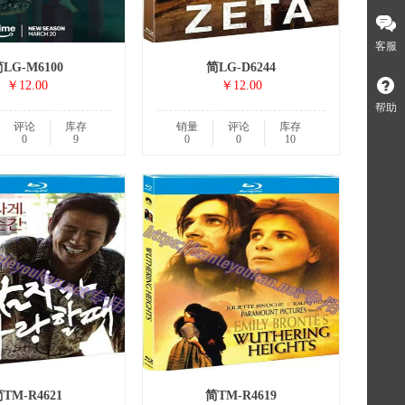
客服
LG-M6100
简LG-D6244
￥12.00
￥12.00
帮助
评论
库存
销量
评论
库存
0
9
0
0
10
TM-R4621
简TM-R4619