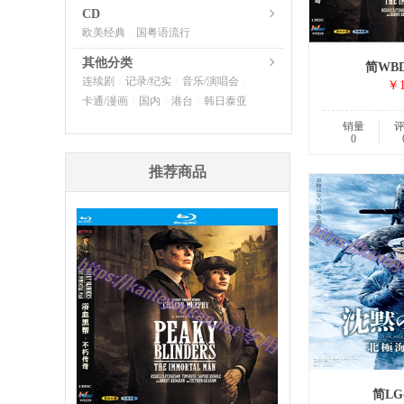
CD
欧美经典
国粤语流行
|
其他分类
简WBD
连续剧
记录/纪实
音乐/演唱会
|
|
|
￥1
卡通/漫画
国内
港台
韩日泰亚
|
|
|
销量
0
推荐商品
简LG-