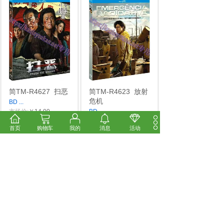
简TM-R4627
扫恶
简TM-R4623
放射
危机
BD
...
市场价:
￥14.00
BD
...
价格:
￥12.00
市场价:
￥14.00
首页
购物车
我的
消息
活动
价格:
￥12.00