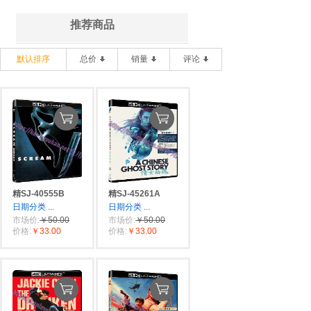
推荐商品
默认排序
总价
销量
评论
精SJ-40555B
精SJ-45261A
日期分类
...
日期分类
...
市场价:
￥50.00
市场价:
￥50.00
价格:
￥33.00
价格:
￥33.00