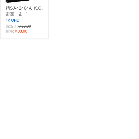
精SJ-42464A
K.O.
雷霆一击（
4K UHD
...
市场价:
￥50.00
价格:
￥33.00