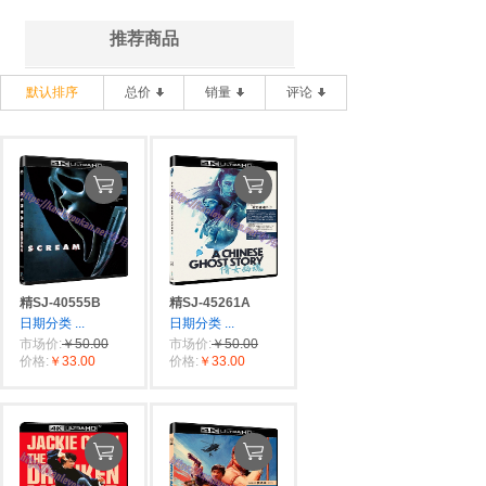
推荐商品
默认排序
总价
销量
评论
精SJ-40555B
精SJ-45261A
日期分类
...
日期分类
...
市场价:
￥50.00
市场价:
￥50.00
价格:
￥33.00
价格:
￥33.00