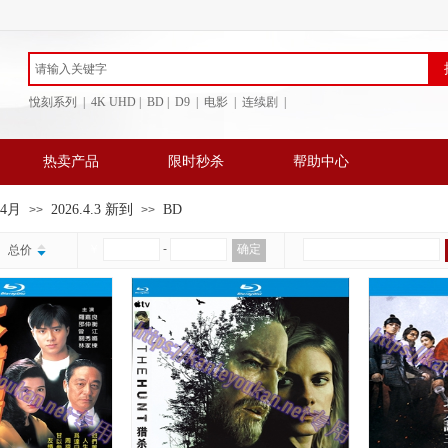
悅刻系列 | 4K UHD | BD
| D9 | 电影 | 连续剧 |
热卖产品
限时秒杀
帮助中心
年4月
2026.4.3 新到
BD
>>
>>
￥
-
确定
总价