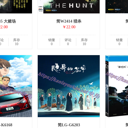
35 大赌场
简W2414 猎杀
简
2.00
￥22.00
评论
库存
销量
评论
库存
销量
0
10
0
0
10
0
K6168
简LG-G6203
简