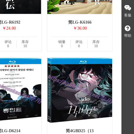
客服
LG-R6192
简LG-K6166
￥24.00
￥36.00
帮助
评论
库存
销量
评论
库存
0
10
0
0
10
LG-D6214
简4GBD25（13