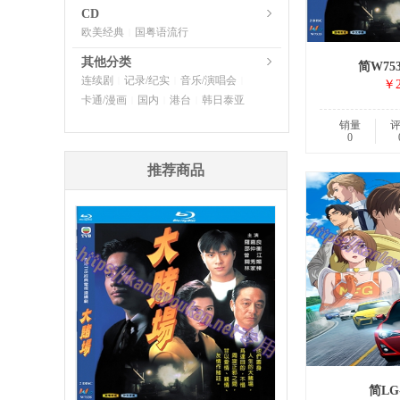
CD
欧美经典
国粤语流行
|
其他分类
简W75
连续剧
记录/纪实
音乐/演唱会
|
|
|
￥2
卡通/漫画
国内
港台
韩日泰亚
|
|
|
销量
0
推荐商品
简LG-