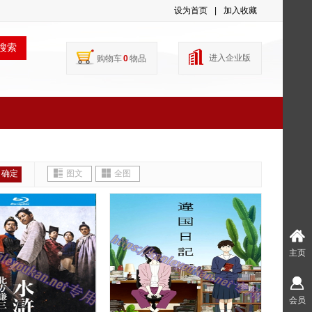
设为首页
|
加入收藏
搜索
进入企业版
购物车
0
物品
确定
图文
全图
主页
会员