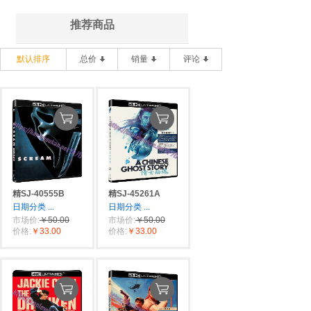
推荐商品
默认排序
总价
销量
评论
精SJ-40555B
精SJ-45261A
日期分类
...
日期分类
...
市场价:
￥50.00
市场价:
￥50.00
价格:
￥33.00
价格:
￥33.00