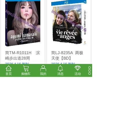
简TM-R1011H
滨
简LJ-8235A
两极
崎步出道28周
天使【BD】
2026.4.16 新到
...
2026.4.16 新到
...
市场价:
￥14.00
市场价:
￥14.00
首页
购物车
我的
消息
活动
价格:
￥12.00
价格:
￥12.00