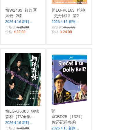
简W2489
红灯区
简LG-K6169
枪神
风云
2碟
史丹比特
第2
2026.4.16 新到
...
2026.4.16 新到
...
市场价:
￥26.00
市场价:
￥28.00
价格:
￥22.00
价格:
￥24.00
简LG-G6303
钢铁
简
森林【TV全集+
4GBD25（1327）
你还记得多莉
2026.4.16 新到
...
市场价:
￥42.00
2026.4.16 新到
...