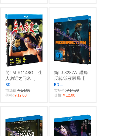
简TM-R1148G
生
简LJ-8287A
猎局
人勿近之问米（
反转/暗夜殺局【
BD
...
BD
...
市场价:
￥14.00
市场价:
￥14.00
价格:
￥12.00
价格:
￥12.00