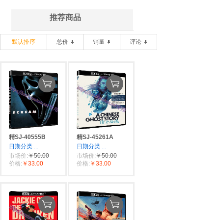
推荐商品
默认排序
总价
销量
评论
精SJ-40555B
精SJ-45261A
日期分类
...
日期分类
...
市场价:
￥50.00
市场价:
￥50.00
价格:
￥33.00
价格:
￥33.00