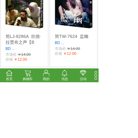
简LJ-8286A
欣德·
简TW-7624
监幽
拉贾布之声【B
BD
...
BD
...
市场价:
￥14.00
价格:
￥12.00
市场价:
￥14.00
价格:
￥12.00
首页
购物车
我的
消息
活动
简NF-02639
渡江
简SJ-3513C
一树