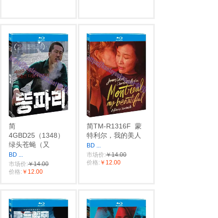
简
简TM-R1316F
蒙
4GBD25（1348）
特利尔，我的美人
绿头苍蝇（又
BD
...
BD
...
市场价:
￥14.00
价格:
￥12.00
市场价:
￥14.00
价格:
￥12.00