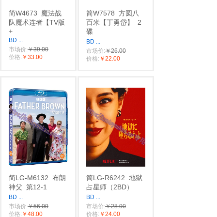
简W4673
魔法战
简W7578
方圆八
队魔术连者【TV版
百米【丁勇岱】
2
+
碟
BD
...
BD
...
市场价:
￥39.00
市场价:
￥26.00
价格:
￥33.00
价格:
￥22.00
简LG-M6132
布朗
简LG-R6242
地狱
神父
第12-1
占星师（2BD）
BD
...
BD
...
市场价:
￥56.00
市场价:
￥28.00
价格:
￥48.00
价格:
￥24.00