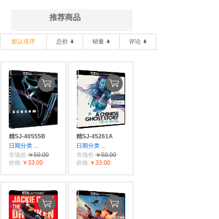
推荐商品
默认排序
总价
销量
评论
精SJ-40555B
精SJ-45261A
日期分类
...
日期分类
...
市场价:
￥50.00
市场价:
￥50.00
价格:
￥33.00
价格:
￥33.00