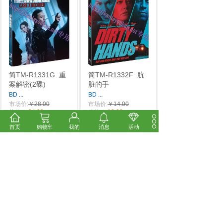
简TM-R1331G
重
简TM-R1332F
肮
案解密(2碟)
脏的手
BD
...
BD
...
市场价:
￥28.00
市场价:
￥14.00
价格:
￥24.00
价格:
￥12.00
首页
购物车
我的
消息
活动