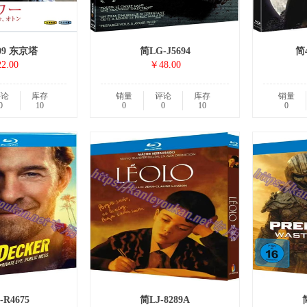
09 东京塔
简LG-J5694
简
2.00
￥48.00
评论
库存
销量
评论
库存
销量
0
10
0
0
10
0
R4675
简LJ-8289A