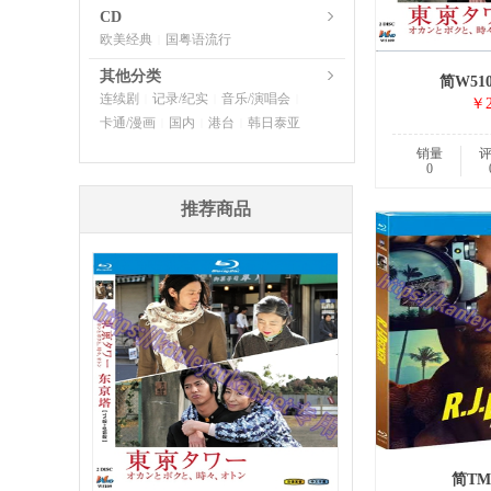
CD
欧美经典
国粤语流行
|
其他分类
简W51
连续剧
记录/纪实
音乐/演唱会
|
|
|
￥2
卡通/漫画
国内
港台
韩日泰亚
|
|
|
销量
0
推荐商品
简TM-