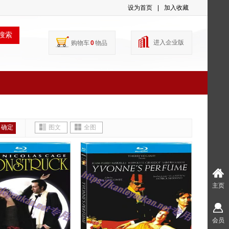
设为首页
|
加入收藏
搜索
进入企业版
购物车
0
物品
确定
图文
全图
主页
会员