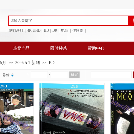
悅刻系列 | 4K UHD | BD
| D9 | 电影 | 连续剧 |
热卖产品
限时秒杀
帮助中心
年5月
2026.5.1 新到
BD
>>
>>
￥
-
确定
总价