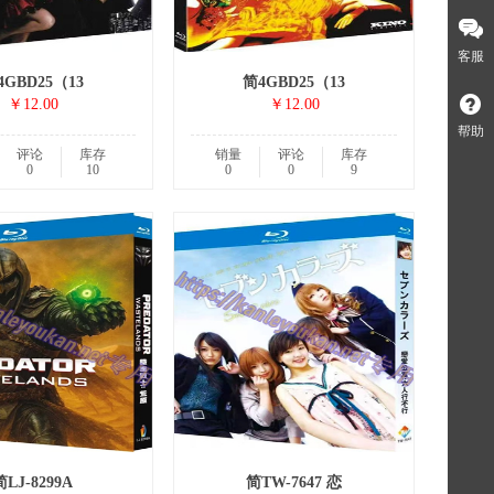
客服
4GBD25（13
简4GBD25（13
￥12.00
￥12.00
帮助
评论
库存
销量
评论
库存
0
10
0
0
9
简LJ-8299A
简TW-7647 恋