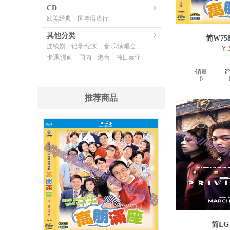
CD
欧美经典
国粤语流行
|
其他分类
简W75
连续剧
记录/纪实
音乐/演唱会
|
|
|
￥3
卡通/漫画
国内
港台
韩日泰亚
|
|
|
销量
0
推荐商品
简LG-