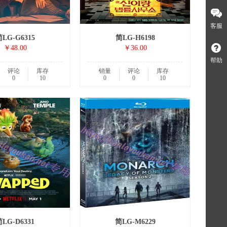
客服
LG-G6315
简LG-H6198
￥48.00
￥36.00
帮助
评论
库存
销量
评论
库存
0
10
0
0
10
LG-D6331
简LG-M6229