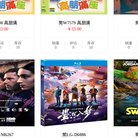
80 高朋满
简W7579 高朋满
简
3.00
￥33.00
评论
库存
销量
评论
库存
销量
0
10
0
0
10
0
M6267
简LG-D6086
简