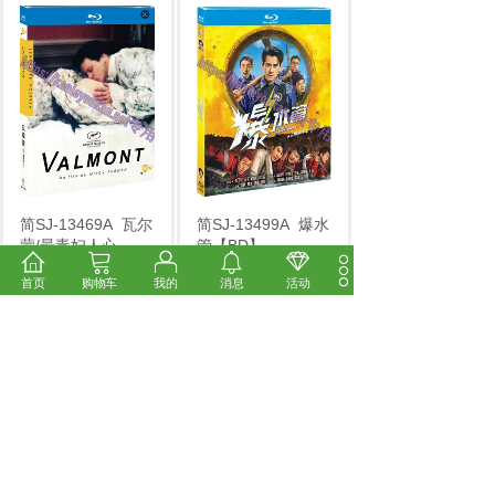
简SJ-13469A
瓦尔
简SJ-13499A
爆水
蒙/最毒妇人心
管【BD】
2026.5.21 新到
...
2026.5.21 新到
...
首页
购物车
我的
消息
活动
市场价:
￥14.00
市场价:
￥14.00
价格:
￥12.00
价格:
￥12.00