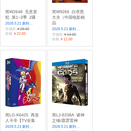
简W2648
无意冒
简W9266
白求恩
犯
第1~3季
2碟
大夫‎（中国电影精
品
2026.5.21 新到
...
市场价:
￥26.00
2026.5.21 新到
...
价格:
￥22.00
市场价:
￥14.00
价格:
￥12.00
简LG-K6425
再造
简LJ-8338A
诸神
人卡辛【TV全集
之锤/霹雳雷神
2026.5.21 新到
...
2026.5.21 新到
...