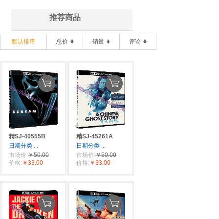
推荐商品
默认排序
总价
销量
评论
精SJ-40555B
精SJ-45261A
日期分类
...
日期分类
...
市场价:
￥50.00
市场价:
￥50.00
价格:
￥33.00
价格:
￥33.00