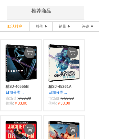
推荐商品
默认排序
总价
销量
评论
精SJ-40555B
精SJ-45261A
日期分类
...
日期分类
...
市场价:
￥50.00
市场价:
￥50.00
价格:
￥33.00
价格:
￥33.00