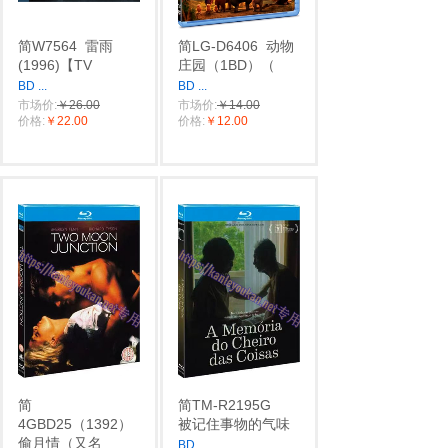
简W7564
雷雨‎
简LG-D6406
动物
(1996)【TV
庄园（1BD）（
BD
...
BD
...
市场价:
￥26.00
市场价:
￥14.00
价格:
￥22.00
价格:
￥12.00
简
简TM-R2195G
4GBD25（1392）
被记住事物的气味
偷月情（又名
BD
...