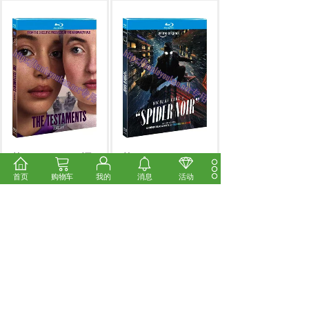
简TM-R1784G
证
简TM-R2061G
言
第一季（2碟
暗影蜘蛛侠(2碟
首页
购物车
我的
消息
活动
BD
...
BD
...
市场价:
￥28.00
市场价:
￥28.00
价格:
￥24.00
价格:
￥24.00