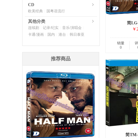
CD
欧美经典
国粤语流行
|
其他分类
简LG-
连续剧
记录/纪实
音乐/演唱会
|
|
|
￥2
卡通/漫画
国内
港台
韩日泰亚
|
|
|
销量
0
推荐商品
简TM-