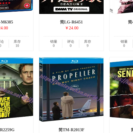
M6385
简LG-R6451
简
4.00
￥24.00
评论
库存
销量
评论
库存
销量
0
10
0
0
9
0
R2259G
简TM-R2013F