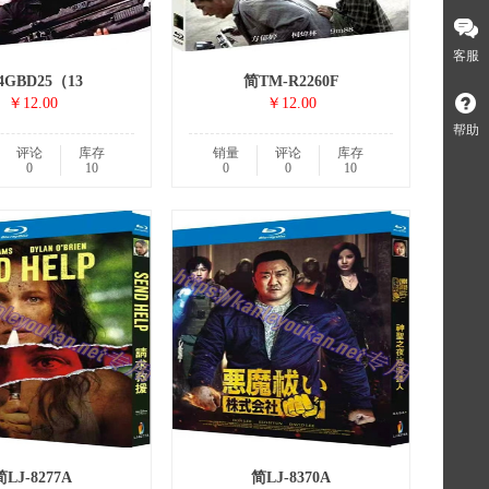
客服
4GBD25（13
简TM-R2260F
￥12.00
￥12.00
帮助
评论
库存
销量
评论
库存
0
10
0
0
10
简LJ-8277A
简LJ-8370A