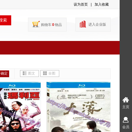
设为首页
|
加入收藏
搜索
进入企业版
购物车
0
物品
确定
图文
全图
主页
会员