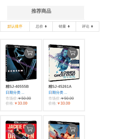
推荐商品
默认排序
总价
销量
评论
精SJ-40555B
精SJ-45261A
日期分类
...
日期分类
...
市场价:
￥50.00
市场价:
￥50.00
价格:
￥33.00
价格:
￥33.00