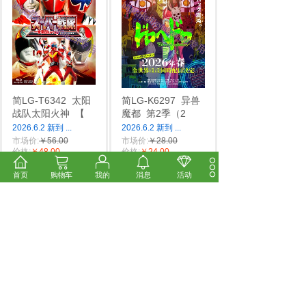
简LG-T6342
太阳
简LG-K6297
异兽
战队太阳火神
【
魔都
第2季（2
2026.6.2 新到
...
2026.6.2 新到
...
市场价:
￥56.00
市场价:
￥28.00
价格:
￥48.00
价格:
￥24.00
首页
购物车
我的
消息
活动