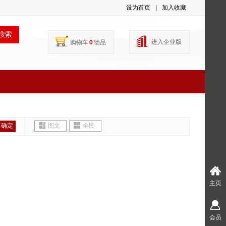
设为首页
|
加入收藏
搜索
进入企业版
购物车
0
物品
确定
图文
全图
主页
会员