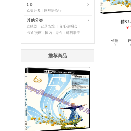
CD
欧美经典
国粤语流行
|
其他分类
精SJ-
连续剧
记录/纪实
音乐/演唱会
|
|
|
￥4
卡通/漫画
国内
港台
韩日泰亚
|
|
|
销量
0
推荐商品