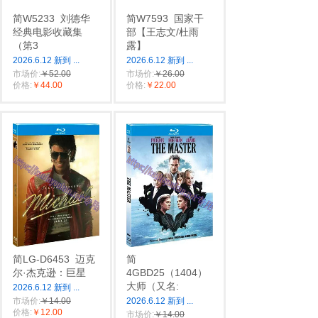
简W5233
刘德华
简W7593
国家干
经典电影收藏集
部【王志文/杜雨
（第3
露】
2026.6.12 新到
...
2026.6.12 新到
...
市场价:
￥52.00
市场价:
￥26.00
价格:
￥44.00
价格:
￥22.00
简LG-D6453
迈克
简
尔·杰克逊：巨星
4GBD25（1404）
大师（又名:
2026.6.12 新到
...
市场价:
￥14.00
2026.6.12 新到
...
价格:
￥12.00
市场价:
￥14.00