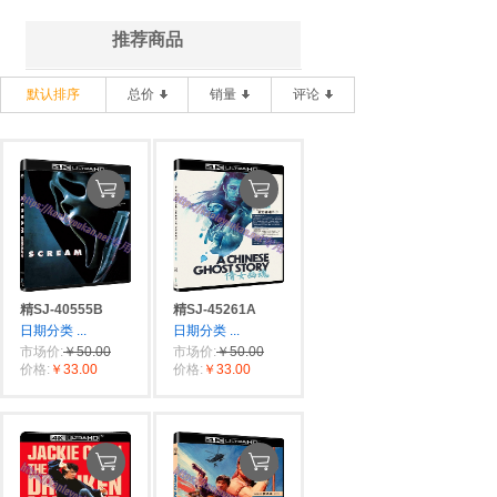
推荐商品
默认排序
总价
销量
评论
精SJ-40555B
精SJ-45261A
日期分类
...
日期分类
...
市场价:
￥50.00
市场价:
￥50.00
价格:
￥33.00
价格:
￥33.00