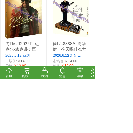
简TM-R2022F
迈
简LJ-8388A
周华
克尔·杰克逊：巨
健：今天唱什么世
2026.6.12 新到
...
2026.6.12 新到
...
市场价:
￥14.00
市场价:
￥14.00
价格:
￥12.00
价格:
￥12.00
首页
购物车
我的
消息
活动