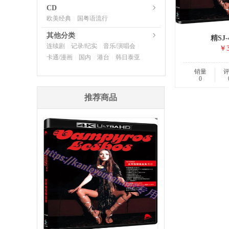
CD
欧美经典
国粤语流行
|
其他分类
精SJ-
连续剧
记录/纪实
音乐/演唱会
|
|
|
￥3
卡通/漫画
国内
港台
韩日泰亚
|
|
|
销量
0
推荐商品