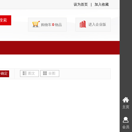
设为首页
|
加入收藏
搜索
进入企业版
购物车
0
物品
确定
图文
全图
主页
会员