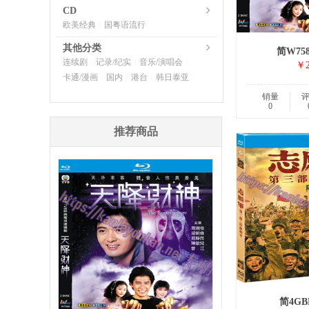
CD
欧美经典
国粤语流行
|
其他分类
简W75
连续剧
记录/纪实
音乐/演唱会
|
|
|
￥2
卡通/漫画
国内
港台
韩日泰亚
|
|
|
销量
0
推荐商品
简4GB