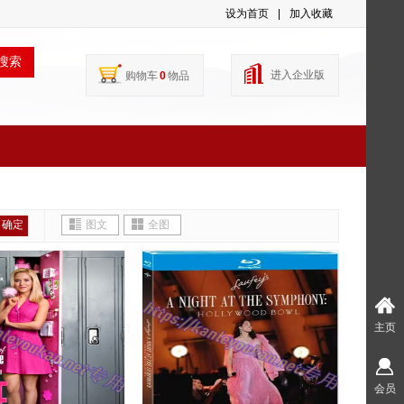
设为首页
|
加入收藏
搜索
进入企业版
购物车
0
物品
确定
图文
全图
主页
会员