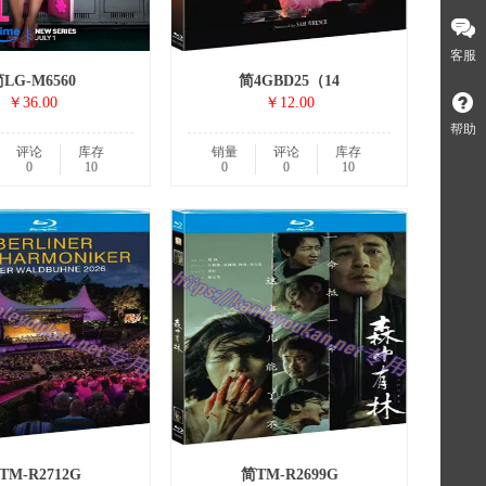
客服
LG-M6560
简4GBD25（14
￥36.00
￥12.00
帮助
评论
库存
销量
评论
库存
0
10
0
0
10
TM-R2712G
简TM-R2699G