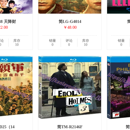
88 天降财
简LG-G4014
简
2.00
￥48.00
评论
库存
销量
评论
库存
销量
0
10
0
0
10
0
D25（14
简TM-R2146F
简