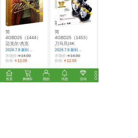
简
简
4GBD25（1444）
4GBD25（1453）
迈克尔·杰克
刀马旦(4K
2026.7.8 新到
...
2026.7.8 新到
...
市场价:
￥14.00
市场价:
￥14.00
价格:
￥12.00
价格:
￥12.00
首页
购物车
我的
消息
活动
简TM-R2680H
遥
简TM-R2724F
在