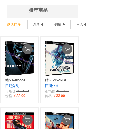
推荐商品
默认排序
总价
销量
评论
精SJ-40555B
精SJ-45261A
日期分类
...
日期分类
...
市场价:
￥50.00
市场价:
￥50.00
价格:
￥33.00
价格:
￥33.00