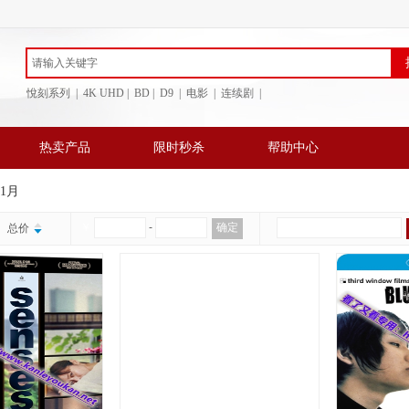
悅刻系列 | 4K UHD | BD
| D9 | 电影 | 连续剧 |
热卖产品
限时秒杀
帮助中心
年1月
￥
-
确定
总价