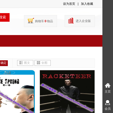
设为首页
|
加入收藏
搜索
进入企业版
购物车
0
物品
确定
图文
全图
主页
会员