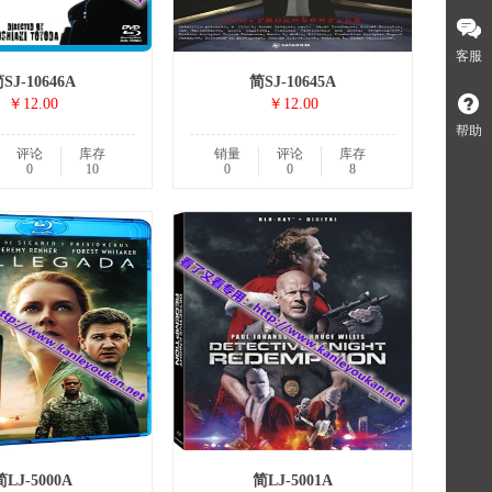
客服
SJ-10646A
简SJ-10645A
￥12.00
￥12.00
帮助
评论
库存
销量
评论
库存
0
10
0
0
8
简LJ-5000A
简LJ-5001A