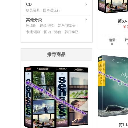
CD
欧美经典
国粤语流行
|
其他分类
简SJ-
连续剧
记录/纪实
音乐/演唱会
|
|
|
￥2
卡通/漫画
国内
港台
韩日泰亚
|
|
|
销量
0
推荐商品
简LJ-